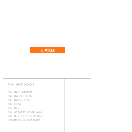
Nuestra experiencia en BI es verdaderamente de principio a fin.
Habla con nuestros Expertos!
< Atras
Por Tecnología
SAP BW tradicional
SAP BW on HANA
SAP BW4/HANA
SAP Hana
SAP BPC
SAP Analytics Cloud (SAC)
SAP Business Objects (BO)
Smartbiz Cloud Analytics