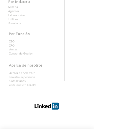
Por Industria
Minería
Agrícola
Laboratorios
Utilities
Financieros
Por Función
CEO
CFO
Ventas
Control de Gestión
Acerca de nosotros
Acerca de Smartbiz
Nuestra experiencia
Contactanos
Visita nuestro linkeIN