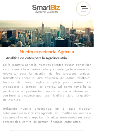
Nuetra experiencia Agrícola
Analítica de datos para la Agroindustria
En la industria agricola, nuestros clientes buscan consolidar
en una única base centralizada que contenga la información
relevante para la gestión de los procesos críticos.
Dificultades como el alto volumen de datos, múltiples
fuentes de datos, lógica compleja para generar los
indicadores y corregir los errores, así como también la
perdida de la oportunidad para contar con la información,
son brechas a superar que hacen la diferencia en la gestión
del día a día.
Utilizando nuestra experiencia en BI para modelar
soluciones en la industria agricola, en Smartbiz apoyamos a
nuestros clientes a impulsar iniciativas innovadoras en áreas
comerciales, control de gestión, finanzas, entre otros.