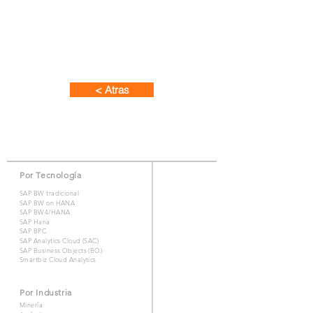
< Atras
Por Tecnología
SAP BW tradicional
SAP BW on HANA
SAP BW4/HANA
SAP Hana
SAP BPC
SAP Analytics Cloud (SAC)
SAP Business Objects (BO)
Smartbiz Cloud Analytics
Por Industria
Minería