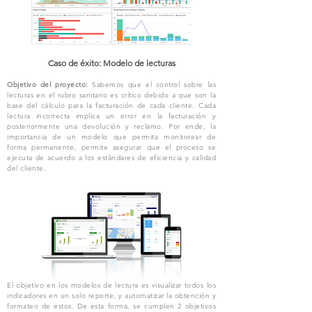
Caso de éxito: Modelo de lecturas
Objetivo del proyecto:
Sabemos que el control sobre las
lecturas en el rubro sanitario es crítico debido a que son la
base del cálculo para la facturación de cada cliente. Cada
lectura incorrecta implica un error en la facturación y
posteriormente una devolución y reclamo. Por ende, la
importancia de un modelo que permita monitorear de
forma permanente, permite asegurar que el proceso se
ejecuta de acuerdo a los estándares de eficiencia y calidad
del cliente.
El objetivo en los modelos de lectura es visualizar todos los
indicadores en un solo reporte, y automatizar la obtención y
formateo de estos. De esta forma, se cumplen 2 objetivos