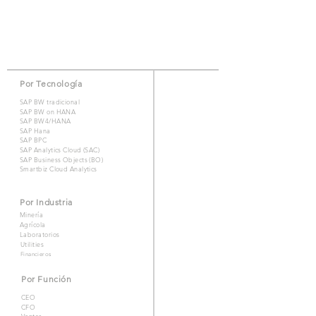
Por Tecnología
SAP BW tradicional
SAP BW on HANA
SAP BW4/HANA
SAP Hana
SAP BPC
SAP Analytics Cloud (SAC)
SAP Business Objects (BO)
Smartbiz Cloud Analytics
Por Industria
Minería
Agrícola
Laboratorios
Utilities
Financieros
Por Función
CEO
CFO