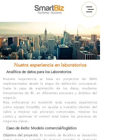
Nuetra experiencia en laboratorios
Analítica de datos para los Laboratorios
Nuestra experiencia se basa en proyectos de DWH
implementados desde la etapa de definición conceptual,
hasta la capa de explotación de los datos, mediante
herramientas de BI, en diferentes procesos y ámbitos del
negocio.
Nos enfocamos en transmitir toda nuestra experiencia
como equipo SmartBiz, en ayudar a nuestros clientes del
rubro a mejorar sus procesos comerciales, mejorar los
costos y optimizar el control total sobre los procesos de
negocios claves.
Caso de éxito: Modelo comercial/logístico
Objetivo del proyecto:
El modelo de Analítica se desarrollo
como apoyo a cumplir de manera rentable la demanda