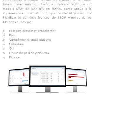
futura: Levantamiento, diseño e implementación de un
modelo DWH en SAP BW on HANA, como apoyo a la
implementación de SAP IBP, que facilite el proceso de
Planificación del Ciclo Mensual de S&OP. Algunos de los
KPI construidos son:
o Forecast accurancy c/backorder
o Bias
o Cumplimiento stock objetivo
o Cobertura
o Otif
o Líneas de pedido perfectas
o Fill rate
Nuestra experiencia en BI es verdaderamente de principio a fin.