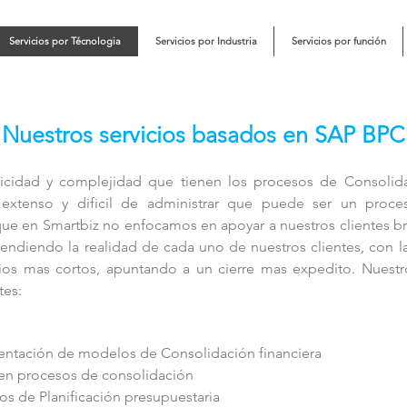
Servicios por Técnologia
Servicios por Industria
Servicios por función
Nuestros servicios basados en SAP BPC
ticidad y complejidad que tienen los procesos de Consolidac
xtenso y dificil de administrar que puede ser un proces
que en Smartbiz no enfocamos en apoyar a nuestros clientes b
tendiendo la realidad de cada uno de nuestros clientes, con la
rios mas cortos, apuntando a un cierre mas expedito. Nuestr
tes:
entación de modelos de Consolidación financiera
 en procesos de consolidación
s de Planificación presupuestaria