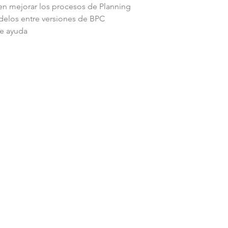
en mejorar los procesos de Planning
delos entre versiones de BPC
de ayuda
Nuestra experiencia en BI es verdaderamente de principio a fin.
Habla con nuestros Expertos!