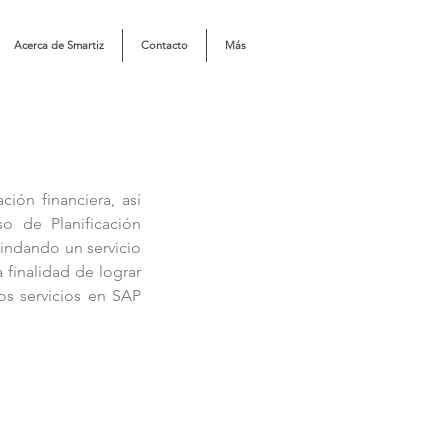
Acerca de Smartiz
Contacto
Más
ión financiera, así
o de Planificación
rindando un servicio
 finalidad de lograr
os servicios en SAP