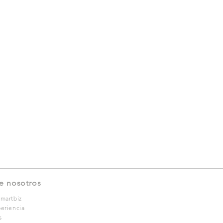
e nosotros
martbiz
eriencia
s