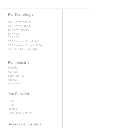
Por Tecnología
SAP BW tradicional
SAP BW on HANA
SAP BW4/HANA
SAP Hana
SAP BPC
SAP Analytics Cloud (SAC)
SAP Business Objects (BO)
Smartbiz Cloud Analytics
Por Industria
Minería
Agrícola
Laboratorios
Utilities
Financieros
Por Función
CEO
CFO
Ventas
Control de Gestión
Acerca de nosotros