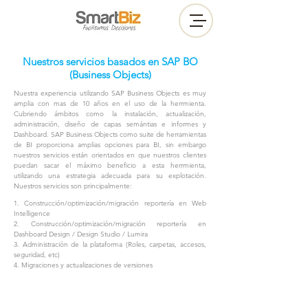
Nuestros servicios basados en SAP BO
(Business Objects)
Nuestra experiencia utilizando SAP Business Objects es muy
amplia con mas de 10 años en el uso de la herrmienta.
Cubriendo ámbitos como la instalación, actualización,
administración, diseño de capas semántias e informes y
Dashboard. SAP Business Objects como suite de herramientas
de BI proporciona amplias opciones para BI, sin embargo
nuestros servicios están orientados en que nuestros clientes
puedan sacar el máximo beneficio a esta herrmienta,
utilizando una estrategia adecuada para su explotación.
Nuestros servicios son principalmente:
1. Construcción/optimización/migración reportería en Web
Intelligence
2. Construcción/optimización/migración reportería en
Dashboard Design / Design Studio / Lumira
3. Administración de la plataforma (Roles, carpetas, accesos,
seguridad, etc)
4. Migraciones y actualizaciones de versiones
Nuestra experiencia en BI es verdaderamente de principio a fin.