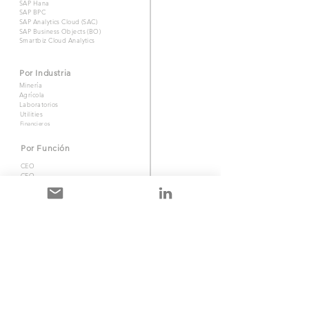
SAP Hana
SAP BPC
SAP Analytics Cloud (SAC)
SAP Business Objects (BO)
Smartbiz Cloud Analytics
Por Industria
Minería
Agrícola
Laboratorios
Utilities
Financieros
Por Función
CEO
CFO
Ventas
Control de Gestión
Acerca de nosotros
Acerca de Smartbiz
Nuestra experiencia
Contactanos
Visita nuestro linkeIN