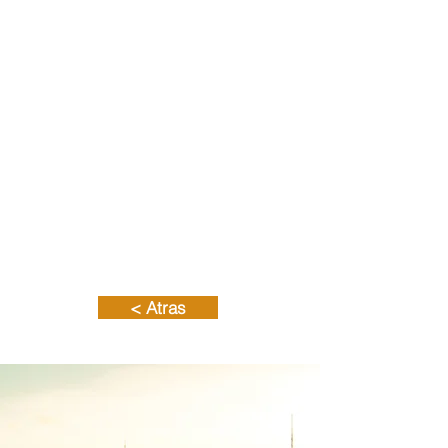
especializados y
certificados en las
soluciones que
implementamos
Experiencia
Directores con
más de 10 años
implementando
soluciones para
la transformación
digital.
< Atras