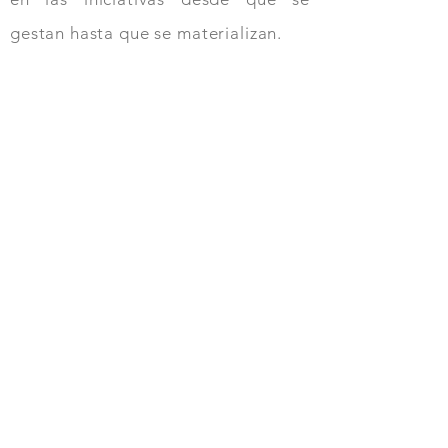
gestan hasta que se materializan.
Especialización
Focalizados 100% en
tecnologías SAP
Plataformas de Datos
Soluciones Analíticas
Innovación
Nuestro objetivo es
capitalizar
conocimiento en un
ciclo permanente de
innovación
Equipos
Consultores