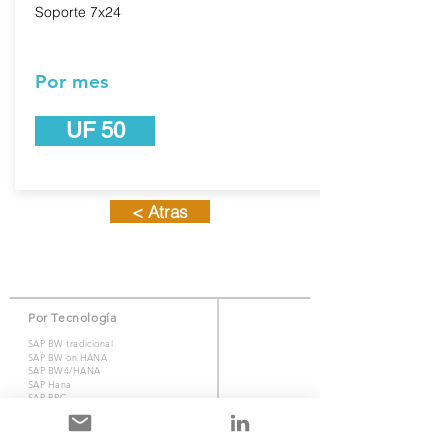
Soporte 7x24
Por mes
UF 50
< Atras
Por Tecnología
SAP BW tradicional
SAP BW on HANA
SAP BW4/HANA
SAP Hana
SAP BPC
SAP Analytics Cloud (SAC)
SAP Business Objects (BO)
Smartbiz Cloud Analytics