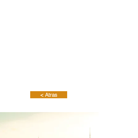
especializados y
certificados en las
soluciones que
implementamos
Experiencia
Directores con
más de 10 años
implementando
soluciones para
la transformación
digital.
< Atras