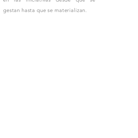
gestan hasta que se materializan.
Especialización
Focalizados 100% en
tecnologías SAP
Plataformas de Datos
Soluciones Analíticas
Innovación
Nuestro objetivo es
capitalizar
conocimiento en un
ciclo permanente de
innovación
Equipos
Consultores