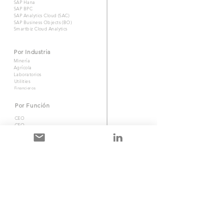
SAP Hana
SAP BPC
SAP Analytics Cloud (SAC)
SAP Business Objects (BO)
Smartbiz Cloud Analytics
Por Industria
Minería
Agrícola
Laboratorios
Utilities
Financieros
Por Función
CEO
CFO
Ventas
Control de Gestión
Acerca de nosotros
Acerca de Smartbiz
Nuestra experiencia
Contactanos
Visita nuestro linkeIN