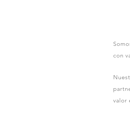
Somos
con v
Nuest
partn
valor