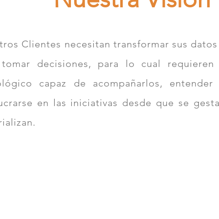
ros Clientes necesitan transformar sus datos
 tomar decisiones, para lo cual requieren
ológico capaz de acompañarlos, entender
ucrarse en las iniciativas desde que se gest
ializan.
Innovación
Equipos
Nuestro objetivo es
Consultores
capitalizar
especializados y
conocimiento en un
certificados en las