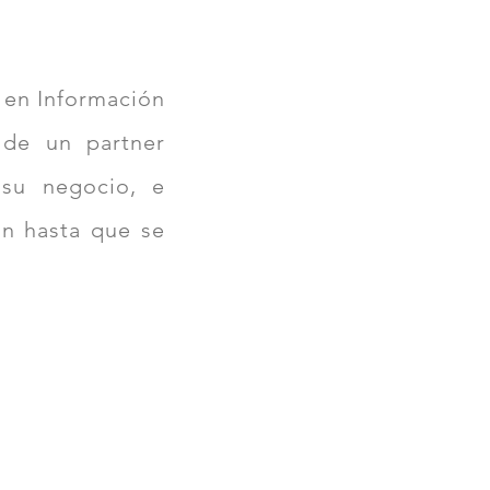
 en Información
 de un partner
 su negocio, e
an hasta que se
Experiencia
Directores con
más de 10 años
implementando