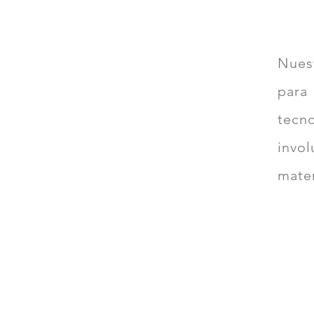
Nuest
para
tecn
invol
mater
Especialización
Focalizados 100% en
tecnologías SAP
Plataformas de Datos