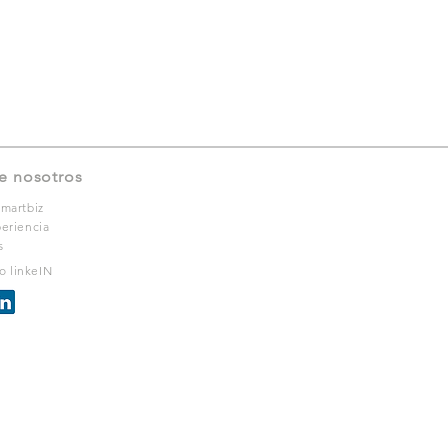
e nosotros
martbiz
eriencia
s
ro linkeIN