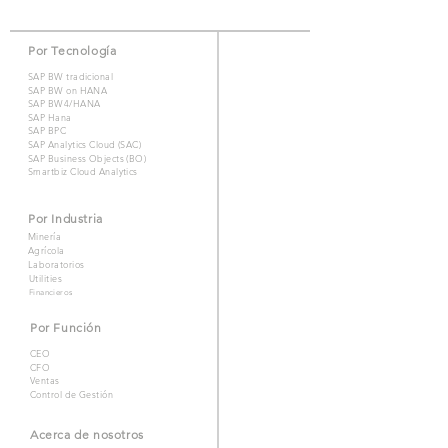
Por Tecnología
SAP BW tradicional
SAP BW on HANA
SAP BW4/HANA
SAP Hana
SAP BPC
SAP Analytics Cloud (SAC)
SAP Business Objects (BO)
Smartbiz Cloud Analytics
Por Industria
Minería
Agrícola
Laboratorios
Utilities
Financieros
Por Función
CEO
CFO
Ventas
Control de Gestión
Acerca de nosotros