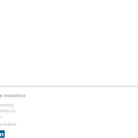
e nosotros
martbiz
eriencia
s
ro linkeIN