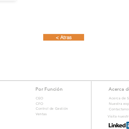
< Atras
Por Función
Acerca d
CEO
Acerca de S
CFO
Nuestra exp
Control de Gestión
Contactano
Ventas
Visita nuest