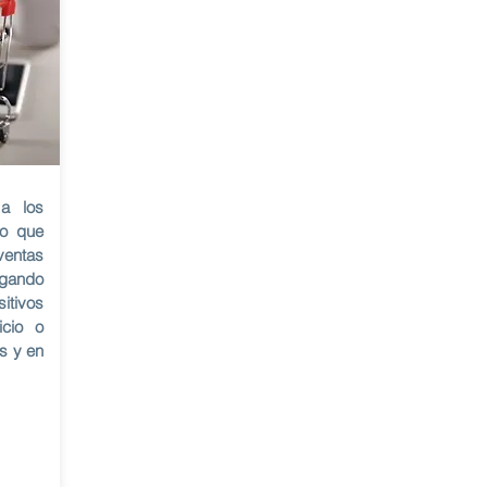
a los
lo que
entas
gando
tivos
icio o
s y en