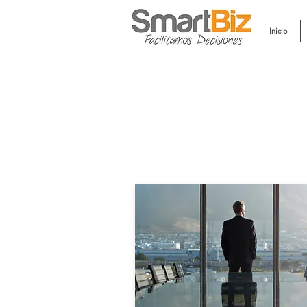
Inicio
Ex
F